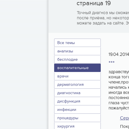
страница 19
Точный диагноз мы сможе
после приёма, но некото
можете задать на сайте. Э
Все темы
анализы
19.04.201
бесплодие
***
воспалительные
здравству
врачи
конца тог
члене,про
дерматология
начались 
иногда вс
диагностика
постоянно
дисфункция
глаза чус
пожалуйст
инфекции
Сер
процедуры
хирургия
Покр