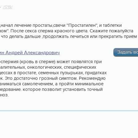
4
/1719/
начал лечение простаты,свечи ''Простатилен'', и таблетки
ном''. После секса сперма красного цвета. Скажите пожалуйста
И что делать дальше ,продолжать лечиться или прекратить приём
Задать в
ин Андрей Александрович
спермия (кровь в сперме) может появлятся при
алительных, онкологических, специфических
ессах в простате, семенных пузырьках, придатках
к. Это достаточно грозный симптом. Рекомендую
аниматься самолечением, а пройти минимальное
едование. которое позволит установить точный
ноз.