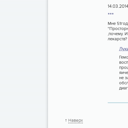
14.03.201
***
Мне 51год,
''Простор
,почему. 
лекарств?
Лук
Гемо
восп
проц
яиче
не з
обсл
диаг
↑
Наверх