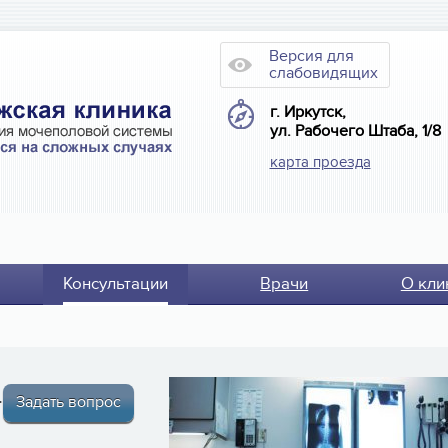
Версия для
слабовидящих
г. Иркутск,
ул. Рабочего Штаба, 1/8
карта проезда
Консультации
Врачи
О кли
теме
Задать вопрос