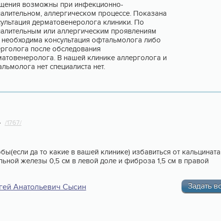
щения возможны при инфекционно-
алительном, аллергическом процессе. Показана
ультация дерматовенеролога клиники. По
палительным или аллергическим проявлениям
 необходима консультация офтальмолога либо
рголога после обследования
атовенеролога. В нашей клинике аллерголога и
льмолога нет специалиста нет.
4
/1767/
обы(если да то какие в вашей клинике) избавиться от кальцината
льной железы 0,5 см в левой доле и фиброза 1,5 см в правой
Задать в
гей Анатольевич Сысин