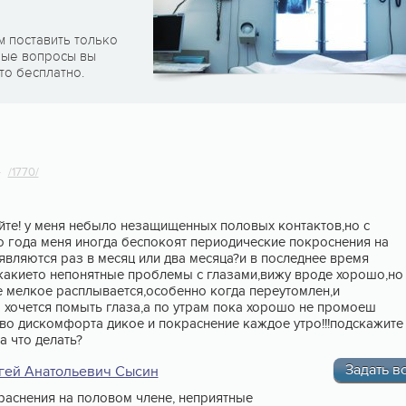
м поставить только
рые вопросы вы
то бесплатно.
4
/1770/
йте! у меня небыло незащищенных половых контактов,но с
о года меня иногда беспокоят периодические покроснения на
являются раз в месяц или два месяца?и в последнее время
какието непонятные проблемы с глазами,вижу вроде хорошо,но
е мелкое расплывается,особенно когда переутомлен,и
 хочется помыть глаза,а по утрам пока хорошо не промоеш
тво дискомфорта дикое и покраснение каждое утро!!!подскажите
а что делать?
Задать в
гей Анатольевич Сысин
аснения на половом члене, неприятные