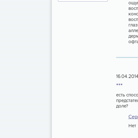
ощу
восп
конс
вос
глаз
алле
дерм
офта
16.04.201
***
есть спос
предстате
доле?
Сер
Нет