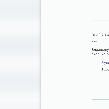
31.03.201
***
Здравству
сколько б
Лук
Здра