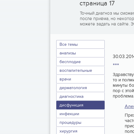
страница 17
Точный диагноз мы сможе
после приёма, но некото
можете задать на сайте. Э
Все темы
анализы
30.03.201
бесплодие
***
воспалительные
Здравству
врачи
то и полм
минуты бо
дерматология
пор с это
проблема
диагностика
дисфункция
Але
инфекции
Преж
част
процедуры
прио
хирургия
поло