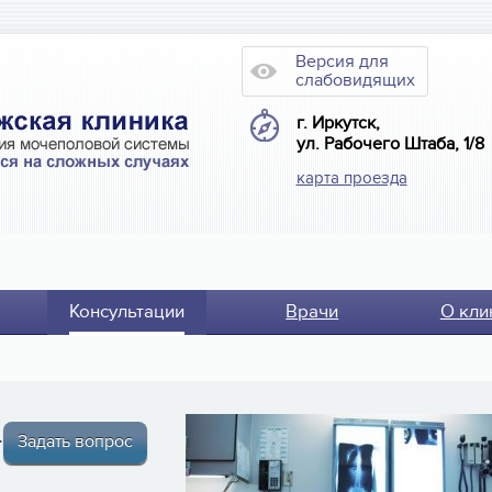
Версия для
слабовидящих
г. Иркутск,
ул. Рабочего Штаба, 1/8
карта проезда
Консультации
Врачи
О кли
теме
Задать вопрос