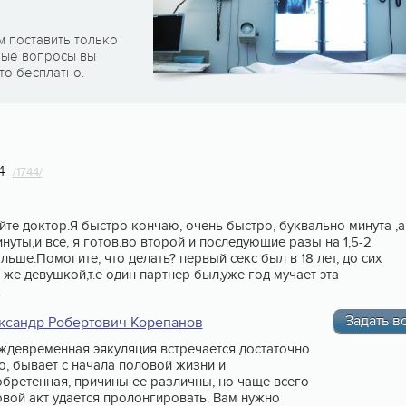
м поставить только
рые вопросы вы
то бесплатно.
4
/1744/
йте доктор.Я быстро кончаю, очень быстро, буквально минута ,а
инуты,и все, я готов.во второй и последующие разы на 1,5-2
льше.Помогите, что делать? первый секс был в 18 лет, до сих
й же девушкой,т.е один партнер был,уже год мучает эта
.
Задать в
ксандр Робертович Корепанов
девременная эякуляция встречается достаточно
о, бывает с начала половой жизни и
бретенная, причины ее различны, но чаще всего
вой акт удается пролонгировать. Вам нужно