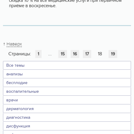
скидка 10 % на все медицинские услуги при первичном
приёме в воскресенье.
↑
Наверх
Страницы:
...
18
1
15
16
17
19
Все темы
анализы
бесплодие
воспалительные
врачи
дерматология
диагностика
дисфункция