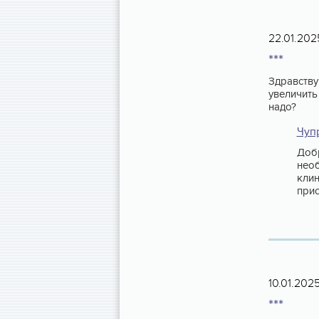
22.01.202
***
Здравству
увеличить
надо?
Чуп
Добр
необ
клин
прис
10.01.202
***