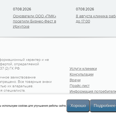
07.08.2026
07.08.2026
Основатели ООО «ПМК»
8 августа клиника раб
посетили Бизнес-Фест в
до 17:00
Иркутске
формационный характер и не
офертой, определяемой
7 (2) ГК РФ.
Услуги клиники
Консультации
ичное заимствование
Врачи
апрещено. Все товарные знаки
Прайс-лист
тью их владельцев.
я специалиста.
Информация потребител
Контакты
Хорошо
Подробнее
 используем cookies для улучшения работы сайта.
, 2010-2026
Политика клиники
Лицензия №Л041-