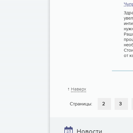
Чуп
Здра
увел
инти
нужн
Раши
проц
необ
Стои
от к
↑
Наверх
Страницы:
2
3
Новости