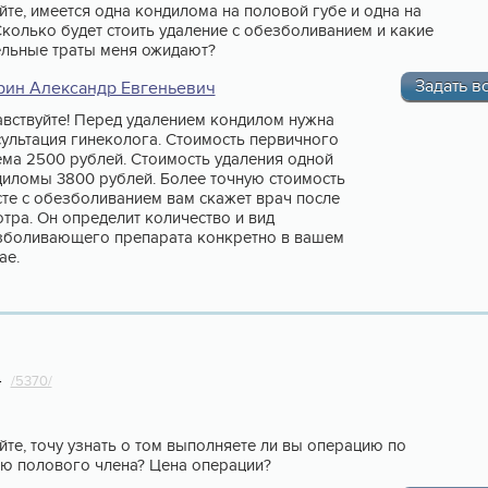
йте, имеется одна кондилома на половой губе и одна на
Сколько будет стоить удаление с обезболиванием и какие
льные траты меня ожидают?
Задать в
рин Александр Евгеньевич
вствуйте! Перед удалением кондилом нужна
ультация гинеколога. Стоимость первичного
ма 2500 рублей. Стоимость удаления одной
иломы 3800 рублей. Более точную стоимость
те с обезболиванием вам скажет врач после
тра. Он определит количество и вид
зболивающего препарата конкретно в вашем
ае.
4
/5370/
йте, точу узнать о том выполняете ли вы операцию по
ю полового члена? Цена операции?