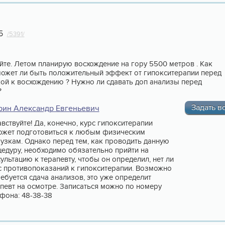
5
/5391/
йте. Летом планирую восхождение на гору 5500 метров . Как
может ли быть положительный эффект от гипокситерапии перед
ой к восхождению ? Нужно ли сдавать доп анализы перед
?
Задать в
рин Александр Евгеньевич
вствуйте! Да, конечно, курс гипокситерапии
ожет подготовиться к любым физическим
узкам. Однако перед тем, как проводить данную
едуру, необходимо обязательно прийти на
ультацию к терапевту, чтобы он определил, нет ли
с противопоказаний к гипокситерапии. Возможно
ебуется сдача анализов, это уже определит
певт на осмотре. Записаться можно по номеру
фона: 48-38-38