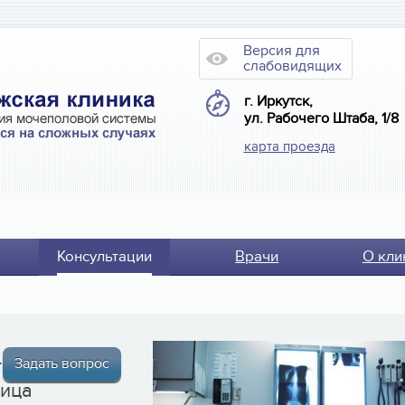
Версия для
слабовидящих
г. Иркутск,
ул. Рабочего Штаба, 1/8
карта проезда
Консультации
Врачи
О кли
теме
Задать вопрос
ница