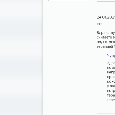
24.01.202
***
Здравству
считаете 
подготовк
терапией 
Чуп
Здра
пом
нагр
проц
конс
у ва
потр
тера
теле