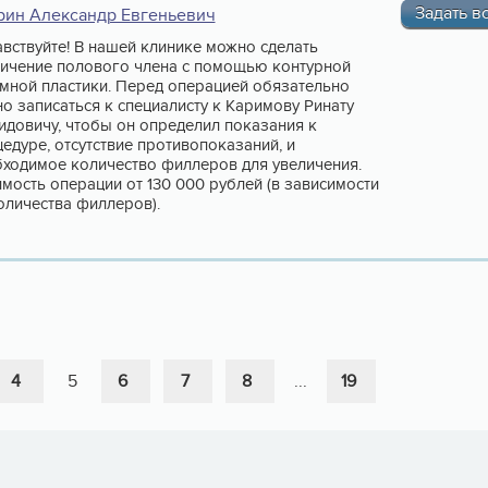
Задать в
рин Александр Евгеньевич
вствуйте! В нашей клинике можно сделать
ичение полового члена с помощью контурной
мной пластики. Перед операцией обязательно
о записаться к специалисту к Каримову Ринату
довичу, чтобы он определил показания к
едуре, отсутствие противопоказаний, и
ходимое количество филлеров для увеличения.
мость операции от 130 000 рублей (в зависимости
оличества филлеров).
4
5
6
7
8
...
19