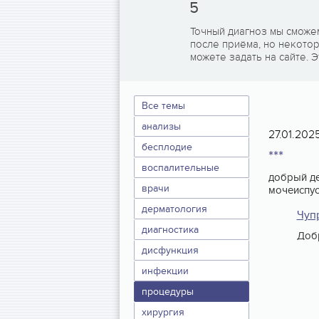
5
Точный диагноз мы сможе
после приёма, но некото
можете задать на сайте. Э
Все темы
анализы
27.01.202
бесплодие
***
воспалительные
добрый де
врачи
мочеиспус
дерматология
Чуп
диагностика
Добр
дисфункция
инфекции
процедуры
хирургия