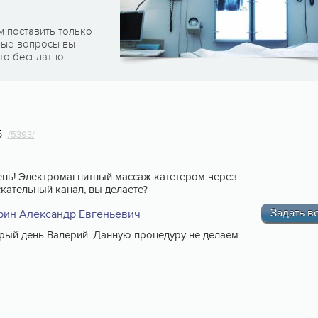
м поставить только
рые вопросы вы
то бесплатно.
5
/5393/
нь! Электромагнитный массаж катетером через
кательный канал, вы делаете?
Задать в
рин Александр Евгеньевич
ый день Валерий. Данную процедуру не делаем.