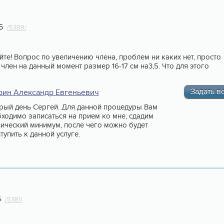
5
/5389/
йте! Вопрос по увеличению члена, проблем ни каких нет, просто
 член на данный момент размер 16-17 см на3,5. Что для этого
Задать в
рин Александр Евгеньевич
ый день Сергей. Для данной процедуры Вам
ходимо записаться на прием ко мне, сдадим
ический минимум, после чего можно будет
тупить к данной услуге.
5
/5381/