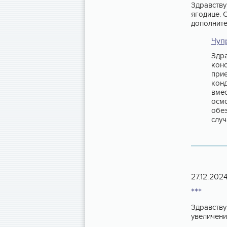
Здравству
ягодице. 
дополните
Чуп
Здра
конс
прие
конд
вмес
осмо
обе
случ
27.12.202
***
Здравству
увеличени