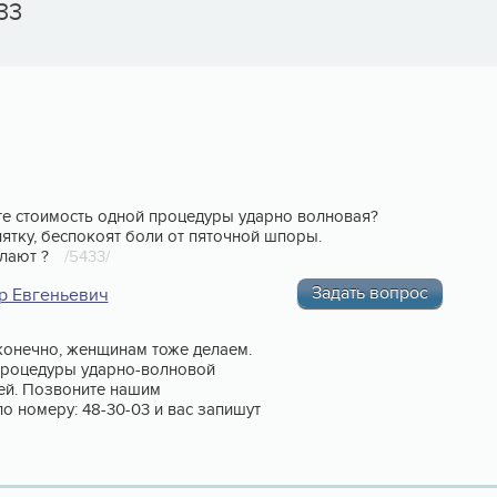
33
е стоимость одной процедуры ударно волновая?
ятку, беспокоят боли от пяточной шпоры.
елают ?
/5433/
Задать вопрос
р Евгеньевич
конечно, женщинам тоже делаем.
процедуры ударно-волновой
ей. Позвоните нашим
о номеру: 48-30-03 и вас запишут