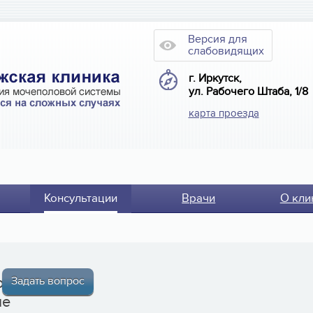
Версия для
слабовидящих
г. Иркутск,
ул. Рабочего Штаба, 1/8
карта проезда
Консультации
Врачи
О кли
от
Задать вопрос
ме