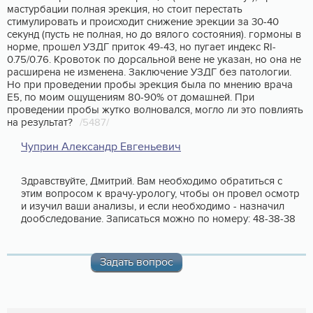
мастурбации полная эрекция, но стоит перестать
стимулировать и происходит снижение эрекции за 30-40
секунд (пусть не полная, но до вялого состояния). гормоны в
норме, прошёл УЗДГ приток 49-43, но пугает индекс RI-
0.75/0.76. Кровоток по дорсальной вене не указан, но она не
расширена не изменена. Заключение УЗДГ без патологии.
Но при проведении пробы эрекция была по мнению врача
Е5, по моим ощущениям 80-90% от домашней. При
проведении пробы жутко волновался, могло ли это повлиять
на результат?
/5487/
Чуприн Александр Евгеньевич
Здравствуйте, Дмитрий. Вам необходимо обратиться с
этим вопросом к врачу-урологу, чтобы он провел осмотр
и изучил ваши анализы, и если необходимо - назначил
дообследование. Записаться можно по номеру: 48-38-38
Задать вопрос