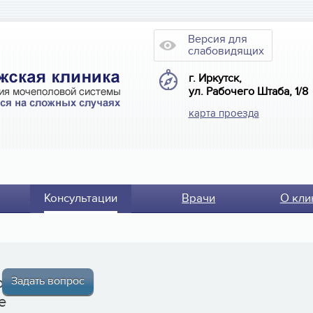
Версия для
слабовидящих
г. Иркутск,
ул. Рабочего Штаба, 1/8
карта проезда
Консультации
Врачи
О кли
от
Задать вопрос
е