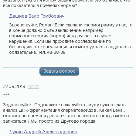
указано. Нужна ли консультация врача или это означает, что
все показатели в пределах нормы?
Дашиев Баир Гомбоевич
Здравствуйте, Роман! Если сделали спермограмму у нас, то
в конце должно быть заключение, например,
нормозооспермия (норма) или другое - в случае
нарушения. Если Вы проходите обследование по
бесплодию, то консультация и осмотр уролога-андролога
обязательна. Тел. 48-38-38
Задать вопрос
27.09.2018
/3227/
***
Задраствуйте . Подскажите пожалуйста , мужу нужно сдать
анализ ДНК-фрагментация сперматозоидов . Какая цена ,
сколько по времени делается этот анализ и на когда можно
записаться ? Мы просто из Другово города
Лукин Андрей Александрович