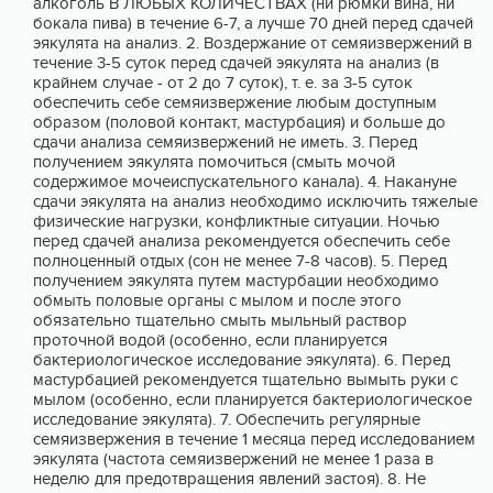
алкоголь В ЛЮБЫХ КОЛИЧЕСТВАХ (ни рюмки вина, ни
бокала пива) в течение 6-7, а лучше 70 дней перед сдачей
эякулята на анализ. 2. Воздержание от семяизвержений в
течение 3-5 суток перед сдачей эякулята на анализ (в
крайнем случае - от 2 до 7 суток), т. е. за 3-5 суток
обеспечить себе семяизвержение любым доступным
образом (половой контакт, мастурбация) и больше до
сдачи анализа семяизвержений не иметь. 3. Перед
получением эякулята помочиться (смыть мочой
содержимое мочеиспускательного канала). 4. Накануне
сдачи эякулята на анализ необходимо исключить тяжелые
физические нагрузки, конфликтные ситуации. Ночью
перед сдачей анализа рекомендуется обеспечить себе
полноценный отдых (сон не менее 7-8 часов). 5. Перед
получением эякулята путем мастурбации необходимо
обмыть половые органы с мылом и после этого
обязательно тщательно смыть мыльный раствор
проточной водой (особенно, если планируется
бактериологическое исследование эякулята). 6. Перед
мастурбацией рекомендуется тщательно вымыть руки с
мылом (особенно, если планируется бактериологическое
исследование эякулята). 7. Обеспечить регулярные
семяизвержения в течение 1 месяца перед исследованием
эякулята (частота семяизвержений не менее 1 раза в
неделю для предотвращения явлений застоя). 8. Не