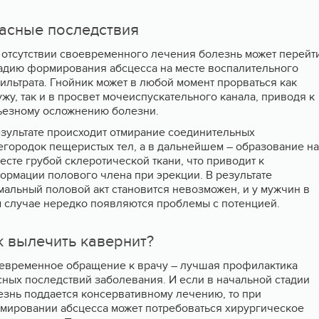
асные последствия
 отсутствии своевременного лечения болезнь может перейт
тадию формирования абсцесса на месте воспалительного
ильтрата. Гнойник может в любой момент прорваться как
жу, так и в просвет мочеиспускательного канала, приводя к
ьезному осложнению болезни.
езультате происходит отмирание соединительных
егородок пещеристых тел, а в дальнейшем – образование на
есте грубой склеротической ткани, что приводит к
ормации полового члена при эрекции. В результате
мальный половой акт становится невозможен, и у мужчин в
м случае нередко появляются проблемы с потенцией.
к вылечить кавернит?
евременное обращение к врачу – лучшая профилактика
сных последствий заболевания. И если в начальной стадии
езнь поддается консервативному лечению, то при
мировании абсцесса может потребоваться хирургическое