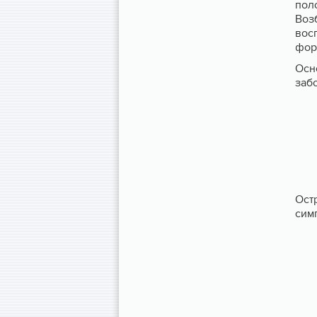
пол
Воз
вос
фор
Осн
заб
Ост
сим