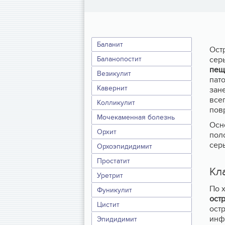
Баланит
Ост
Баланопостит
сер
пещ
Везикулит
пато
Кавернит
зан
все
Колликулит
пов
Мочекаменная болезнь
Осн
Орхит
пол
сер
Орхоэпидидимит
Простатит
Кл
Уретрит
По 
Фуникулит
ост
Цистит
ост
инф
Эпидидимит