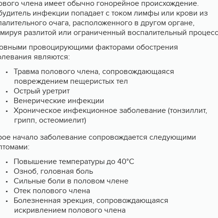
ового члена имеет обычно гонорейное происхождение.
будитель инфекции попадает с током лимфы или крови из
палительного очага, расположенного в другом органе,
мируя разлитой или ограниченный воспалительный процесс
овными провоцирующими факторами обострения
олевания являются:
Травма полового члена, сопровождающаяся
повреждением пещеристых тел
Острый уретрит
Венерические инфекции
Хроническое инфекционное заболевание (тонзиллит,
грипп, остеомиелит)
рое начало заболевание сопровождается следующими
птомами:
Повышение температуры до 40°С
Озноб, головная боль
Сильные боли в половом члене
Отек полового члена
Болезненная эрекция, сопровождающаяся
искривлением полового члена