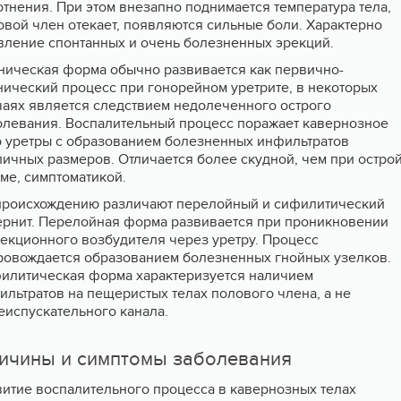
отнения. При этом внезапно поднимается температура тела,
овой член отекает, появляются сильные боли. Характерно
вление спонтанных и очень болезненных эрекций.
ническая форма обычно развивается как первично-
нический процесс при гонорейном уретрите, в некоторых
чаях является следствием недолеченного острого
олевания. Воспалительный процесс поражает кавернозное
о уретры с образованием болезненных инфильтратов
личных размеров. Отличается более скудной, чем при остро
ме, симптоматикой.
происхождению различают перелойный и сифилитический
ернит. Перелойная форма развивается при проникновении
екционного возбудителя через уретру. Процесс
ровождается образованием болезненных гнойных узелков.
илитическая форма характеризуется наличием
ильтратов на пещеристых телах полового члена, а не
еиспускательного канала.
ичины и симптомы заболевания
витие воспалительного процесса в кавернозных телах