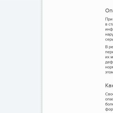
Оп
При
в с
инф
нару
сер
В р
пер
их м
деф
нор
это
Ка
Сво
опа
бол
фор