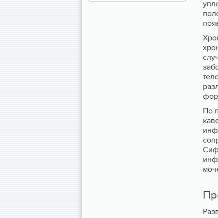
упл
пол
поя
Хро
хро
слу
заб
тел
раз
фор
По 
кав
инф
соп
Сиф
инф
моч
Пр
Раз