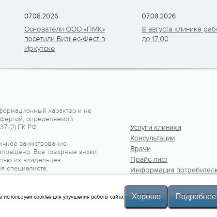
07.08.2026
07.08.2026
Основатели ООО «ПМК»
8 августа клиника раб
посетили Бизнес-Фест в
до 17:00
Иркутске
формационный характер и не
офертой, определяемой
7 (2) ГК РФ.
Услуги клиники
Консультации
ичное заимствование
Врачи
апрещено. Все товарные знаки
Прайс-лист
тью их владельцев.
я специалиста.
Информация потребител
Контакты
Хорошо
Подробнее
 используем cookies для улучшения работы сайта.
, 2010-2026
Политика клиники
Лицензия №Л041-