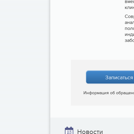
вмеш
кли
Сов
ана
пол
инд
заб
Записаться
Информация об обращен
Новости