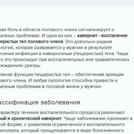
рая боль в области полового члена сигнализирует о
ьезных проблемах. И одна из них –
кавернит - воспаление
еристых тел полового члена
. Это довольно редкая
логия, которая развивается у мужчин в результате
есения инфекции в кавернозные (пещеристые) тела. Чаще
го это происходит при воспалительных или травматических
реждениях уретры.
овная функция пещеристых тел – обеспечение эрекции
ового члена. И любая патология способна привести к
ьезным проблемам в половой жизни у мужчин.
ассификация заболевания
характеру течения воспалительного процесса различают
рый и хронический кавернит
. Чаще заболевание протекает в
рой форме, с развитием ограниченного воспалительного
ильтрата, который прощупывается в виде болезненного